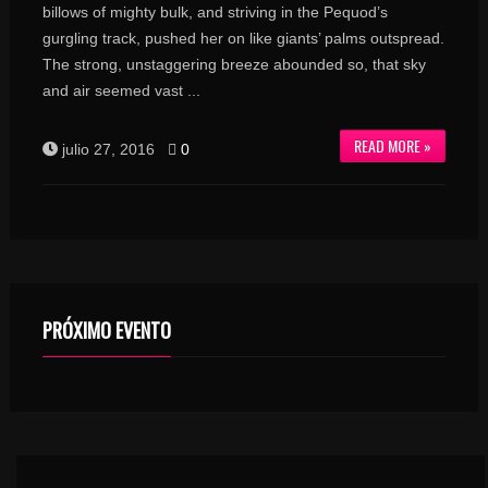
billows of mighty bulk, and striving in the Pequod’s
gurgling track, pushed her on like giants’ palms outspread.
The strong, unstaggering breeze abounded so, that sky
and air seemed vast ...
READ MORE »
julio 27, 2016
0
PRÓXIMO EVENTO