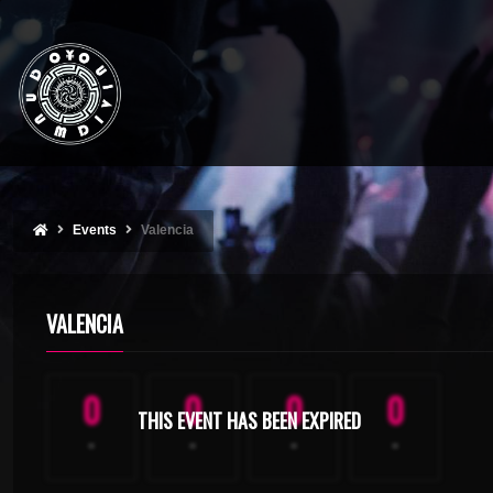
Events
Valencia
VALENCIA
0
0
0
0
THIS EVENT HAS BEEN EXPIRED
-
-
-
-