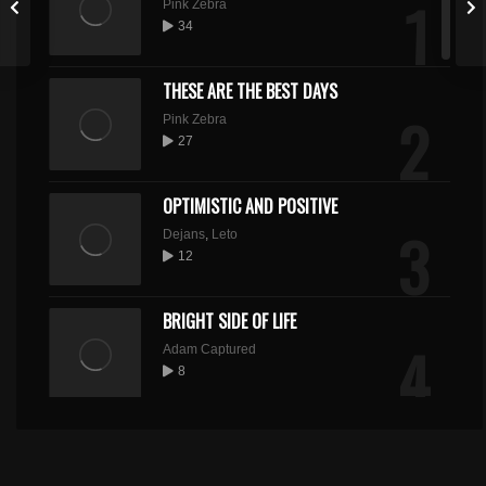
1
Pink Zebra
34
THESE ARE THE BEST DAYS
2
Pink Zebra
27
OPTIMISTIC AND POSITIVE
3
Dejans
,
Leto
12
BRIGHT SIDE OF LIFE
4
Adam Captured
8
CLUB CHANNEL
Dejans