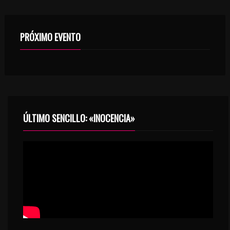
5
8
PAINT
PRÓXIMO EVENTO
6
Dejans
,
Melodality
7
THIS IS HOW YOU ADVERTISE!
7
Tim McMorris
7
ÚLTIMO SENCILLO: «INOCENCIA»
TECHNO TEK
8
Sound Roll
7
DIGITAL FORMATIONS
9
Alkis
6