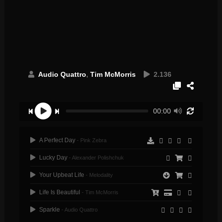
Audio Quattro
,
Tim McMorris
2.136
00:00
A Perfect Day
- Pink Zebra
Lucky Day
- Alexander Polishchuk
Your Upbeat Life
- Melodality
Life Is Beautiful
- Tim McMorris
Sparkle
- Audio Quattro