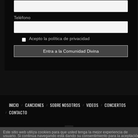
NEED FOR SPEED
14
BlueFox
Teléfono
5
GATES OF HELL
Acepto la política de privacidad
15
Martijn de Bont
3
YOUR UPBEAT LIFE
16
Melodality
3
DESTINY
17
INICIO
CANCIONES
SOBRE NOSOTROS
VIDEOS
CONCIERTOS
Tim Brown
CONTACTO
3
Este sitio web utiliza cookies para que usted tenga la mejor experiencia de
usuario. Si continúa navegando está dando su consentimiento para la aceptació