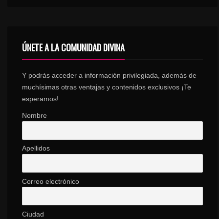
SPARKLE
10
Audio Quattro
6
ÚNETE A LA COMUNIDAD DIVINA
LUCKY DAY
Y podrás acceder a información privilegiada, además de
11
Alexander Polishchuk
muchísimas otras ventajas y contenidos exclusivos ¡Te
6
esperamos!
Nombre
LIFE IS BEAUTIFUL
12
Tim McMorris
6
Apellidos
FINDING A WAY
Correo electrónico
13
Metrolight
6
Ciudad