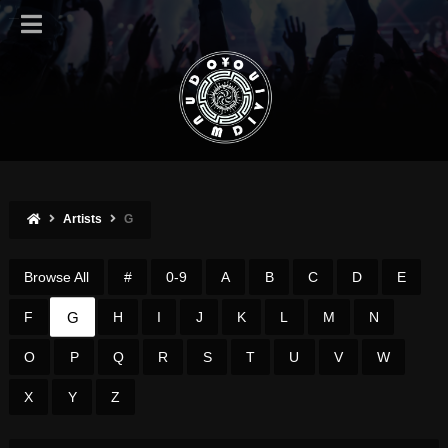
Artists
G
Browse All
#
0-9
A
B
C
D
E
G
F
H
I
J
K
L
M
N
O
P
Q
R
S
T
U
V
W
X
Y
Z