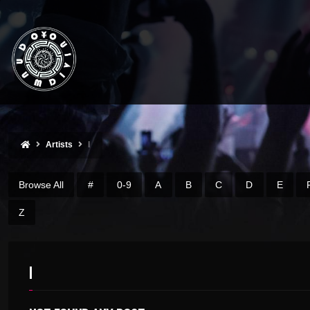
Artists
I
Browse All
#
0-9
A
B
C
D
E
Z
I