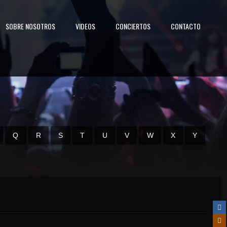
SOBRE NOSOTROS
VIDEOS
CONCIERTOS
CONTACTO
Q
R
S
T
U
V
W
X
Y