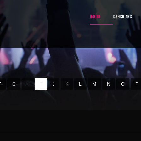
INICIO
CANCIONES
I
F
G
H
J
K
L
M
N
O
P