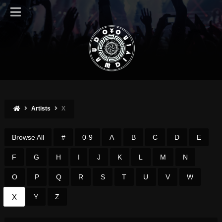
Artists
X
Browse All
#
0-9
A
B
C
D
E
F
G
H
I
J
K
L
M
N
O
P
Q
R
S
T
U
V
W
X
Y
Z