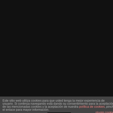
Este sitio web utiliza cookies para que usted tenga la mejor experiencia de
usuario. Si continúa navegando está dando su consentimiento para la aceptació
de las mencionadas cookies y la aceptación de nuestra
política de cookies
, pinc
el enlace para mayor información.
plugin cooki