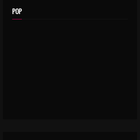
POP
DEJANS
VENTSI A.K.A
CARLOS RUBIO
ADAM CAPTURED
MELODALITY
BLUEFOX
TIM BROWN
PINK ZEBRA
TIM MCMORRIS