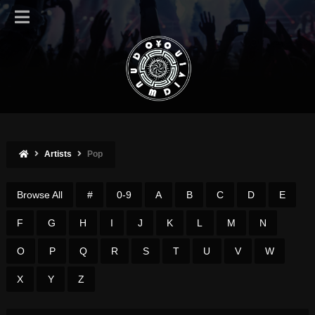
Artists
Pop
Browse All
#
0-9
A
B
C
D
E
F
G
H
I
J
K
L
M
N
O
P
Q
R
S
T
U
V
W
X
Y
Z